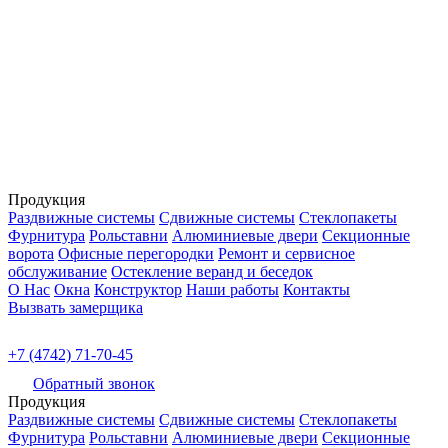
Продукция
Раздвижные системы
Сдвижные системы
Стеклопакеты
Фурнитура
Рольставни
Алюминиевые двери
Секционные
ворота
Офисные перегородки
Ремонт и сервисное
обслуживание
Остекление веранд и беседок
О Нас
Окна
Конструктор
Наши работы
Контакты
Вызвать замерщика
+7 (4742) 71-70-45
Обратный звонок
Продукция
Раздвижные системы
Сдвижные системы
Стеклопакеты
Фурнитура
Рольставни
Алюминиевые двери
Секционные