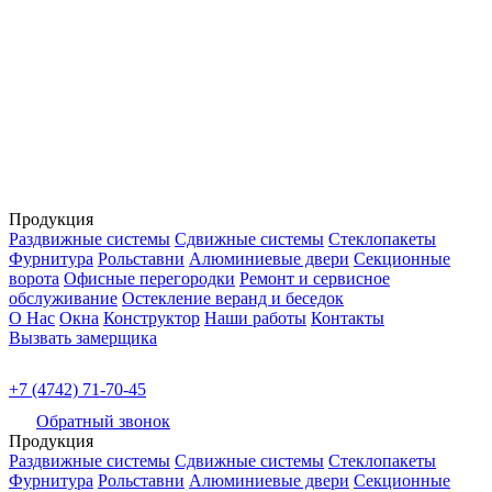
Продукция
Раздвижные системы
Сдвижные системы
Стеклопакеты
Фурнитура
Рольставни
Алюминиевые двери
Секционные
ворота
Офисные перегородки
Ремонт и сервисное
обслуживание
Остекление веранд и беседок
О Нас
Окна
Конструктор
Наши работы
Контакты
Вызвать замерщика
+7 (4742) 71-70-45
Обратный звонок
Продукция
Раздвижные системы
Сдвижные системы
Стеклопакеты
Фурнитура
Рольставни
Алюминиевые двери
Секционные