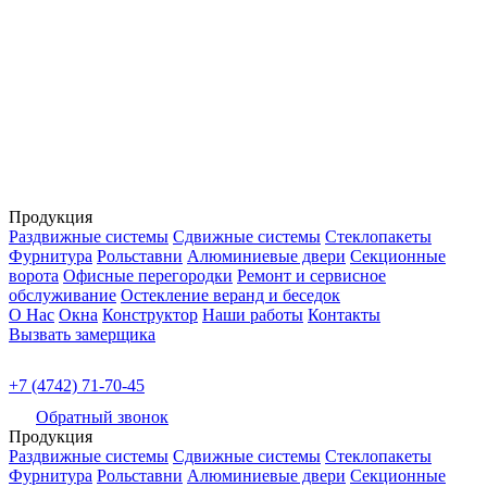
Продукция
Раздвижные системы
Сдвижные системы
Стеклопакеты
Фурнитура
Рольставни
Алюминиевые двери
Секционные
ворота
Офисные перегородки
Ремонт и сервисное
обслуживание
Остекление веранд и беседок
О Нас
Окна
Конструктор
Наши работы
Контакты
Вызвать замерщика
+7 (4742) 71-70-45
Обратный звонок
Продукция
Раздвижные системы
Сдвижные системы
Стеклопакеты
Фурнитура
Рольставни
Алюминиевые двери
Секционные