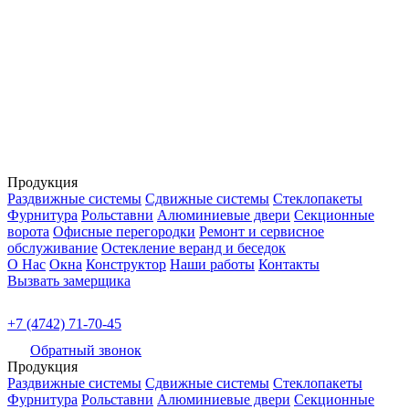
Продукция
Раздвижные системы
Сдвижные системы
Стеклопакеты
Фурнитура
Рольставни
Алюминиевые двери
Секционные
ворота
Офисные перегородки
Ремонт и сервисное
обслуживание
Остекление веранд и беседок
О Нас
Окна
Конструктор
Наши работы
Контакты
Вызвать замерщика
+7 (4742) 71-70-45
Обратный звонок
Продукция
Раздвижные системы
Сдвижные системы
Стеклопакеты
Фурнитура
Рольставни
Алюминиевые двери
Секционные