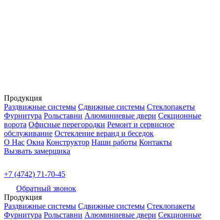
Продукция
Раздвижные системы
Сдвижные системы
Стеклопакеты
Фурнитура
Рольставни
Алюминиевые двери
Секционные
ворота
Офисные перегородки
Ремонт и сервисное
обслуживание
Остекление веранд и беседок
О Нас
Окна
Конструктор
Наши работы
Контакты
Вызвать замерщика
+7 (4742) 71-70-45
Обратный звонок
Продукция
Раздвижные системы
Сдвижные системы
Стеклопакеты
Фурнитура
Рольставни
Алюминиевые двери
Секционные