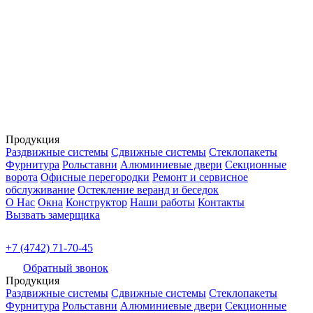
Продукция
Раздвижные системы
Сдвижные системы
Стеклопакеты
Фурнитура
Рольставни
Алюминиевые двери
Секционные
ворота
Офисные перегородки
Ремонт и сервисное
обслуживание
Остекление веранд и беседок
О Нас
Окна
Конструктор
Наши работы
Контакты
Вызвать замерщика
+7 (4742) 71-70-45
Обратный звонок
Продукция
Раздвижные системы
Сдвижные системы
Стеклопакеты
Фурнитура
Рольставни
Алюминиевые двери
Секционные