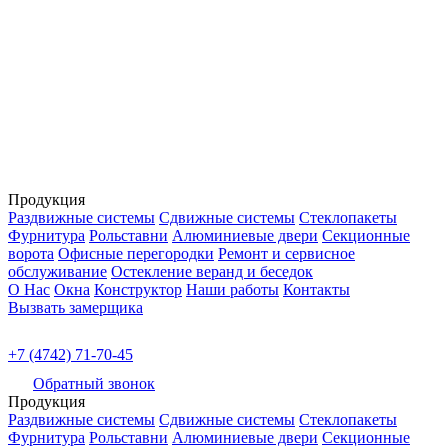
Продукция
Раздвижные системы
Сдвижные системы
Стеклопакеты
Фурнитура
Рольставни
Алюминиевые двери
Секционные
ворота
Офисные перегородки
Ремонт и сервисное
обслуживание
Остекление веранд и беседок
О Нас
Окна
Конструктор
Наши работы
Контакты
Вызвать замерщика
+7 (4742) 71-70-45
Обратный звонок
Продукция
Раздвижные системы
Сдвижные системы
Стеклопакеты
Фурнитура
Рольставни
Алюминиевые двери
Секционные