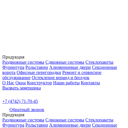
Продукция
Раздвижные системы
Сдвижные системы
Стеклопакеты
Фурнитура
Рольставни
Алюминиевые двери
Секционные
ворота
Офисные перегородки
Ремонт и сервисное
обслуживание
Остекление веранд и беседок
О Нас
Окна
Конструктор
Наши работы
Контакты
Вызвать замерщика
+7 (4742) 71-70-45
Обратный звонок
Продукция
Раздвижные системы
Сдвижные системы
Стеклопакеты
Фурнитура
Рольставни
Алюминиевые двери
Секционные