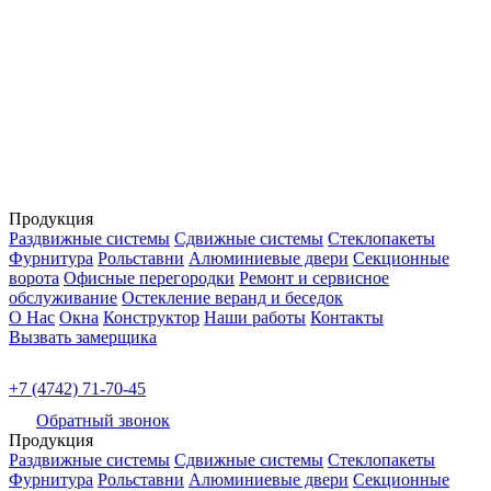
Продукция
Раздвижные системы
Сдвижные системы
Стеклопакеты
Фурнитура
Рольставни
Алюминиевые двери
Секционные
ворота
Офисные перегородки
Ремонт и сервисное
обслуживание
Остекление веранд и беседок
О Нас
Окна
Конструктор
Наши работы
Контакты
Вызвать замерщика
+7 (4742) 71-70-45
Обратный звонок
Продукция
Раздвижные системы
Сдвижные системы
Стеклопакеты
Фурнитура
Рольставни
Алюминиевые двери
Секционные