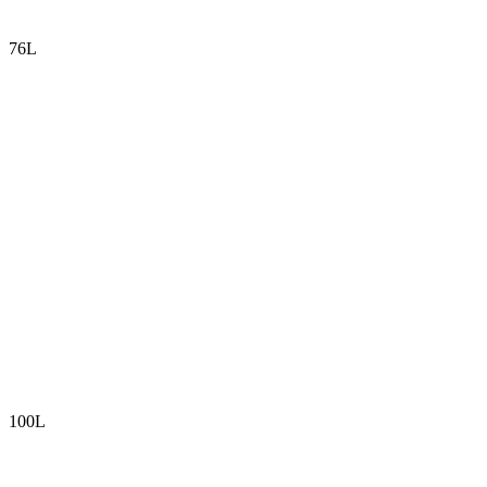
76L
100L