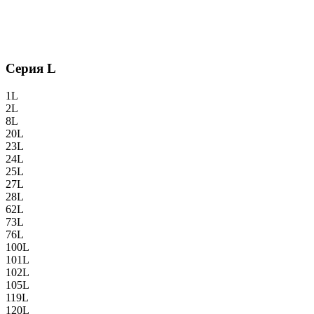
Серия L
1L
2L
8L
20L
23L
24L
25L
27L
28L
62L
73L
76L
100L
101L
102L
105L
119L
120L