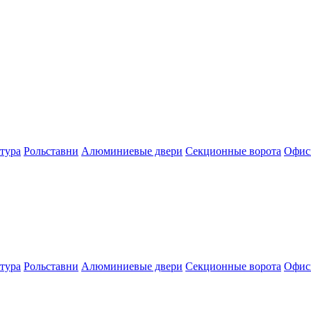
тура
Рольставни
Алюминиевые двери
Секционные ворота
Офис
тура
Рольставни
Алюминиевые двери
Секционные ворота
Офис